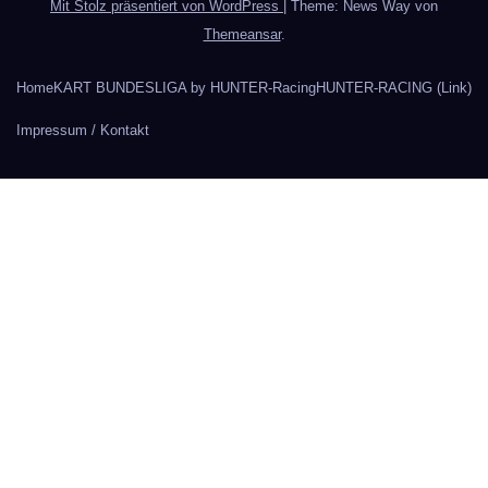
Mit Stolz präsentiert von WordPress
|
Theme: News Way von
Themeansar
.
Home
KART BUNDESLIGA by HUNTER-Racing
HUNTER-RACING (Link)
Impressum / Kontakt