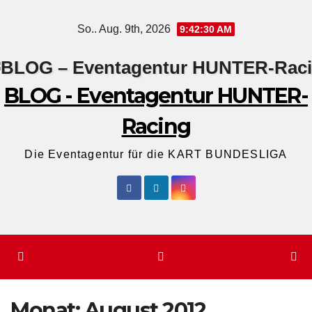
Zum
So.. Aug. 9th, 2026
9:42:31 AM
Inhalt
springen
BLOG - Eventagentur HUNTER-
Racing
Die Eventagentur für die KART BUNDESLIGA
Monat:
August 2012