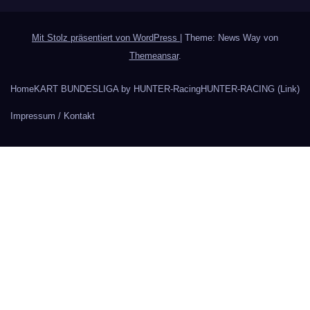
Mit Stolz präsentiert von WordPress
|
Theme: News Way von
Themeansar
.
Home
KART BUNDESLIGA by HUNTER-Racing
HUNTER-RACING (Link)
Impressum / Kontakt