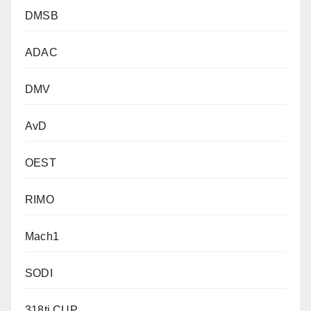
DMSB
ADAC
DMV
AvD
OEST
RIMO
Mach1
SODI
318ti CUP