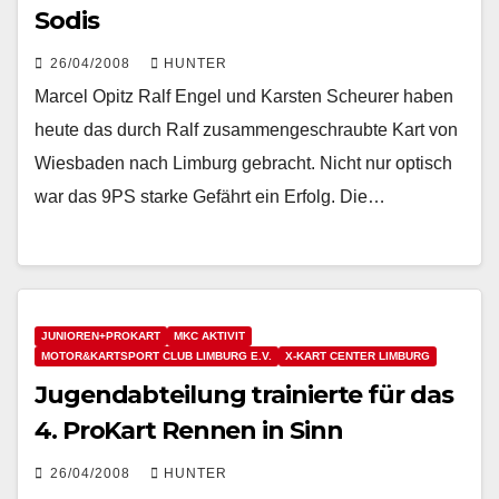
Sodis
26/04/2008
HUNTER
Marcel Opitz Ralf Engel und Karsten Scheurer haben
heute das durch Ralf zusammengeschraubte Kart von
Wiesbaden nach Limburg gebracht. Nicht nur optisch
war das 9PS starke Gefährt ein Erfolg. Die…
JUNIOREN+PROKART
MKC AKTIVIT
MOTOR&KARTSPORT CLUB LIMBURG E.V.
X-KART CENTER LIMBURG
Jugendabteilung trainierte für das
4. ProKart Rennen in Sinn
26/04/2008
HUNTER