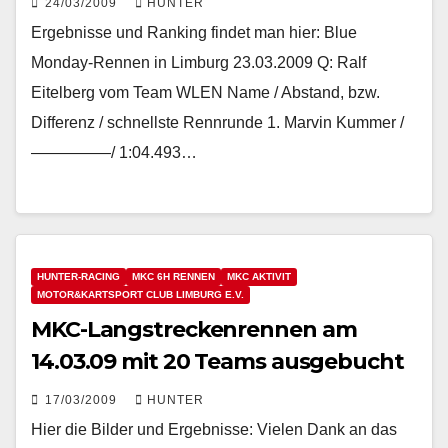
24/03/2009
HUNTER
Ergebnisse und Ranking findet man hier: Blue
Monday-Rennen in Limburg 23.03.2009 Q: Ralf
Eitelberg vom Team WLEN Name / Abstand, bzw.
Differenz / schnellste Rennrunde 1. Marvin Kummer /
—————/ 1:04.493…
HUNTER-RACING
MKC 6H RENNEN
MKC AKTIVIT
MOTOR&KARTSPORT CLUB LIMBURG E.V.
MKC-Langstreckenrennen am
14.03.09 mit 20 Teams ausgebucht
17/03/2009
HUNTER
Hier die Bilder und Ergebnisse: Vielen Dank an das