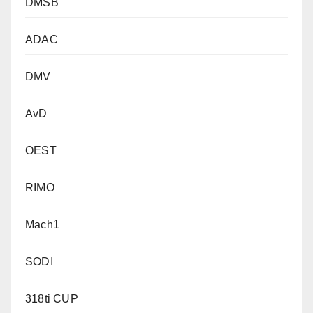
DMSB
ADAC
DMV
AvD
OEST
RIMO
Mach1
SODI
318ti CUP