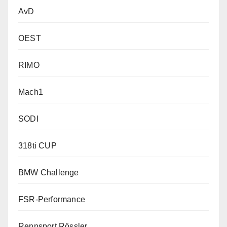
AvD
OEST
RIMO
Mach1
SODI
318ti CUP
BMW Challenge
FSR-Performance
Rennsport Rössler