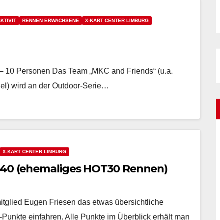
KTIVIT
RENNEN ERWACHSENE
X-KART CENTER LIMBURG
 – 10 Personen Das Team „MKC and Friends“ (u.a.
gel) wird an der Outdoor-Serie…
X-KART CENTER LIMBURG
0+40 (ehemaliges HOT30 Rennen)
glied Eugen Friesen das etwas übersichtliche
-Punkte einfahren. Alle Punkte im Überblick erhält man