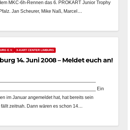
mit dem MKC-6h-Rennen das 6. PROKART Junior Trophy
 Pfalz. Jan Scheurer, Mike Naß, Marcel…
URG E.V.
X-KART CENTER LIMBURG
rg 14. Juni 2008 – Meldet euch an!
_____________________________________
_____________________________________ Ein
en im Januar angemeldet hat, hat bereits sein
fällt zeitnah. Dann wären es schon 14…