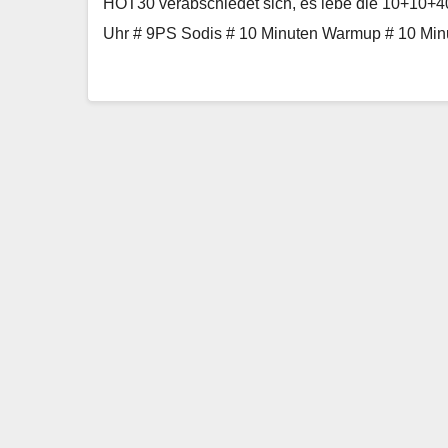
HOT30 verabschiedet sich, es lebe die 10+10+40!
Uhr # 9PS Sodis # 10 Minuten Warmup # 10 Min