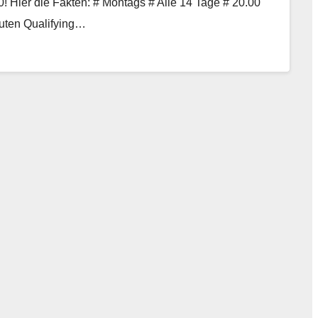
 Hier die Fakten: # Montags # Alle 14 Tage # 20.00
uten Qualifying…