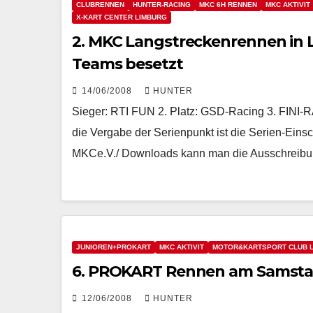
CLUBRENNEN
HUNTER-RACING
MKC 6H RENNEN
MKC AKTIVIT
X-KART CENTER LIMBURG
2. MKC Langstreckenrennen in
Teams besetzt
14/06/2008
HUNTER
Sieger: RTI FUN 2. Platz: GSD-Racing 3. F
die Vergabe der Serienpunkt ist die Serien-Einsc
MKCe.V./ Downloads kann man die Ausschreibun
JUNIOREN+PROKART
MKC AKTIVIT
MOTOR&KARTSPORT CLUB L
6. PROKART Rennen am Samst
12/06/2008
HUNTER