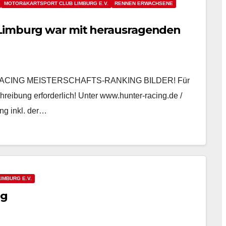
MOTOR&KARTSPORT CLUB LIMBURG E.V.
RENNEN ERWACHSENE
 Limburg war mit herausragenden
INI-RACING MEISTERSCHAFTS-RANKING BILDER! Für
hreibung erforderlich! Unter www.hunter-racing.de /
g inkl. der…
IMBURG E.V.
ag