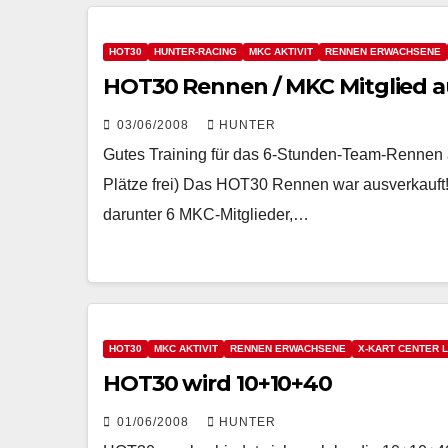
HOT30
HUNTER-RACING
MKC AKTIVIT
RENNEN ERWACHSENE
HOT30 Rennen / MKC Mitglied 
03/06/2008
HUNTER
Gutes Training für das 6-Stunden-Team-Rennen 
Plätze frei) Das HOT30 Rennen war ausverkauft! 
darunter 6 MKC-Mitglieder,…
HOT30
MKC AKTIVIT
RENNEN ERWACHSENE
X-KART CENTER 
HOT30 wird 10+10+40
01/06/2008
HUNTER