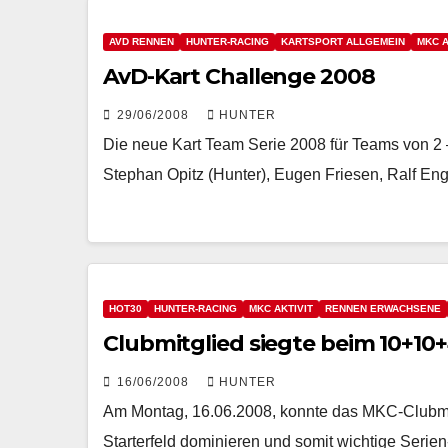
AVD RENNEN
HUNTER-RACING
KARTSPORT ALLGEMEIN
MKC A
AvD-Kart Challenge 2008
29/06/2008
HUNTER
Die neue Kart Team Serie 2008 für Teams von 2
Stephan Opitz (Hunter), Eugen Friesen, Ralf En
HOT30
HUNTER-RACING
MKC AKTIVIT
RENNEN ERWACHSENE
Clubmitglied siegte beim 10+1
16/06/2008
HUNTER
Am Montag, 16.06.2008, konnte das MKC-Clubmit
Starterfeld dominieren und somit wichtige Serien