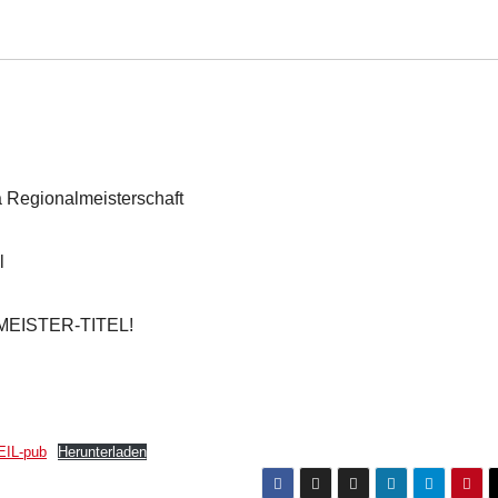
a Regionalmeisterschaft
l
-MEISTER-TITEL!
IL-pub
Herunterladen