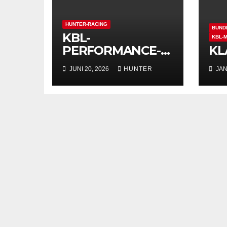
HUNTER-RACING
BUND
KBL-
KBL-
PERFORMANCE-
KL
RACING
JUNI 20, 2026
HUNTER
JAN